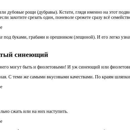
и дубовые рощи (дубравы). Кстати, глядя именно на этот подв
если захотите срезать один, поневоле срежете сразу всё семейств
под буками, грабами и орешником (лещиной). И его легко узнат
ёлтый синеющий
 у него могут быть и фиолетовыми! И уж синеющий или фиолетов
енная. С теми же самыми вкусовыми качествами. По краям шляпки
льно сжать или на них наступить.