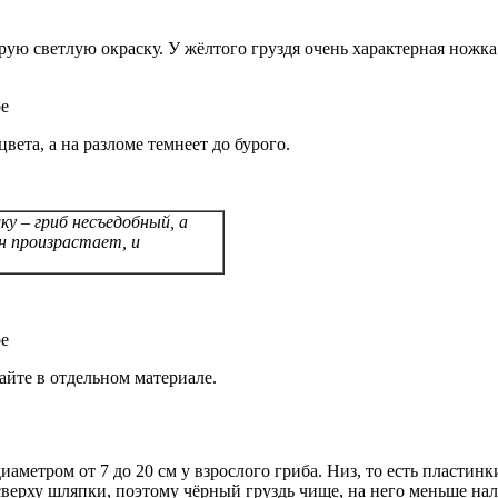
рую светлую окраску. У жёлтого груздя очень характерная ножк
вета, а на разломе темнеет до бурого.
у – гриб несъедобный, а
н произрастает, и
йте в отдельном материале.
диаметром от 7 до 20 см у взрослого гриба. Низ, то есть пласти
верху шляпки, поэтому чёрный груздь чище, на него меньше нали