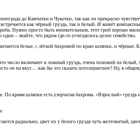
нинграда до Камчатки и Чукотки, так как он прекрасно чувствует
 встречается как чёрный груздь, так и белый. И живёт компактн
гриба. Нужно просто быть внимательным, этот гриб хорошо мас
один – знайте, что рядом где-то угнездилось целое семейство.
таются белые, с лёгкой бахромой по краю шляпки, и чёрные. Как
то число включают и ложный груздь, очень похожий на белый, то
сто он на вкус… как бы это сказать потолерантнее? Ну, в общем
жке. По краям шляпки есть узорчатая бахрома. «Взрослый» грузд
ются радиально, цвет их у белого груздя чуть желтоватый, цвет