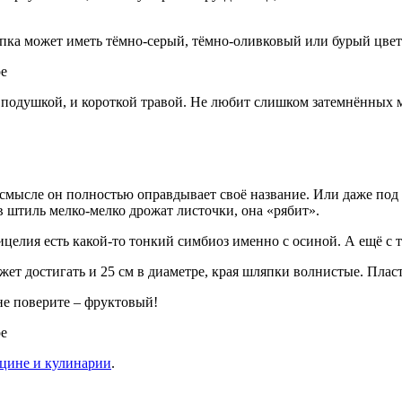
пка может иметь тёмно-серый, тёмно-оливковый или бурый цвет
 подушкой, и короткой травой. Не любит слишком затемнённых ме
 смысле он полностью оправдывает своё название. Или даже под
 в штиль мелко-мелко дрожат листочки, она «рябит».
целия есть какой-то тонкий симбиоз именно с осиной. А ещё с 
ожет достигать и 25 см в диаметре, края шляпки волнистые. Пла
не поверите – фруктовый!
ицине и кулинарии
.