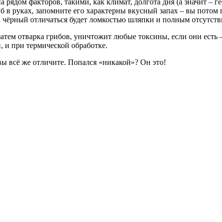
 рядом факторов, такими, как климат, долгота дня (а значит – г
 в руках, запомните его характерны вкусный запах – вы потом п
й чёрный отличаться будет ломкостью шляпки и полным отсутстви
затем отварка грибов, уничтожит любые токсины, если они есть –
, и при термической обработке.
вы всё же отличите. Попался «никакой»? Он это!