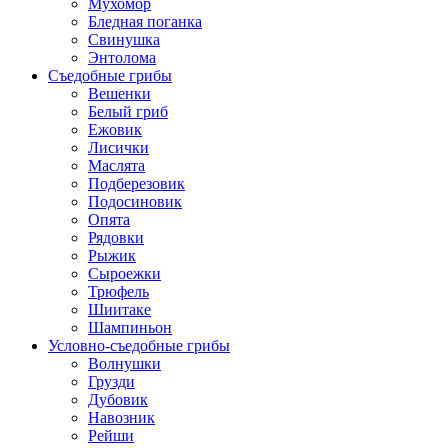
Мухомор
Бледная поганка
Свинушка
Энтолома
Съедобные грибы
Вешенки
Белый гриб
Ежовик
Лисички
Маслята
Подберезовик
Подосиновик
Опята
Рядовки
Рыжик
Сыроежки
Трюфель
Шиитаке
Шампиньон
Условно-съедобные грибы
Волнушки
Грузди
Дубовик
Навозник
Рейши