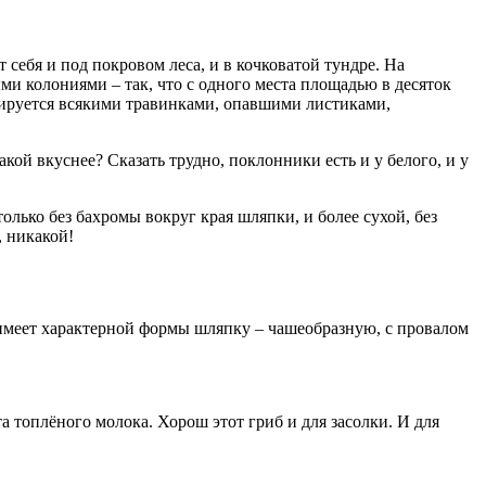
 себя и под покровом леса, и в кочковатой тундре. На
ыми колониями – так, что с одного места площадью в десяток
кируется всякими травинками, опавшими листиками,
ой вкуснее? Сказать трудно, поклонники есть и у белого, и у
лько без бахромы вокруг края шляпки, и более сухой, без
, никакой!
ь имеет характерной формы шляпку – чашеобразную, с провалом
а топлёного молока. Хорош этот гриб и для засолки. И для