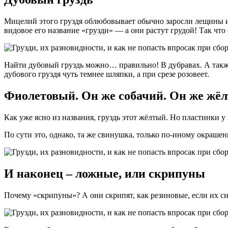
Мицелий этого груздя облюбовывает обычно заросли лещины ил
видовое его название «грузди» — а они растут грудой! Так что 
Найти дубовый груздь можно… правильно! В дубравах. А также 
дубового груздя чуть темнее шляпки, а при срезе розовеет.
Фиолетовый. Он же собачий. Он же ж
Как уже ясно из названия, груздь этот жёлтый. Но пластинки
По сути это, однако, та же свинушка, только по-иному окраш
И наконец – ложные, или скрипуны
Почему «скрипуны»? А они скрипят, как резиновые, если их си