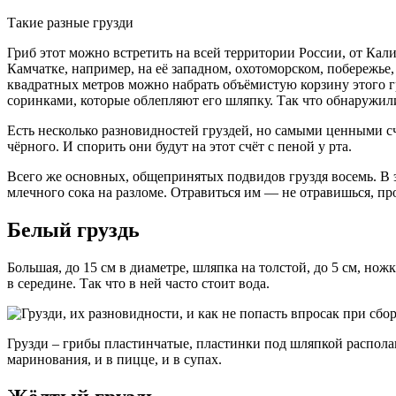
Такие разные грузди
Гриб этот можно встретить на всей территории России, от Кали
Камчатке, например, на её западном, охотоморском, побережье,
квадратных метров можно набрать объёмистую корзину этого 
соринками, которые облепляют его шляпку. Так что обнаружили 
Есть несколько разновидностей груздей, но самыми ценными счи
чёрного. И спорить они будут на этот счёт с пеной у рта.
Всего же основных, общепринятых подвидов груздя восемь. В э
млечного сока на разломе. Отравиться им — не отравишься, про
Белый груздь
Большая, до 15 см в диаметре, шляпка на толстой, до 5 см, но
в середине. Так что в ней часто стоит вода.
Грузди – грибы пластинчатые, пластинки под шляпкой располага
маринования, и в пицце, и в супах.