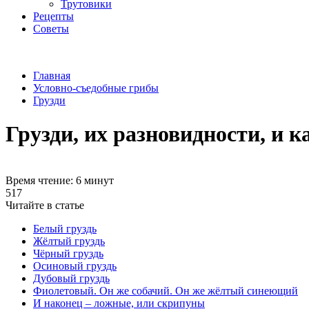
Трутовики
Рецепты
Советы
Главная
Условно-съедобные грибы
Грузди
Грузди, их разновидности, и к
Время чтение: 6 минут
517
Читайте в статье
Белый груздь
Жёлтый груздь
Чёрный груздь
Осиновый груздь
Дубовый груздь
Фиолетовый. Он же собачий. Он же жёлтый синеющий
И наконец – ложные, или скрипуны