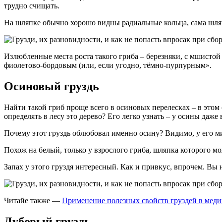
трудно счищать.
На шляпке обычно хорошо видны радиальные кольца, сама шля
Излюбленные места роста такого гриба – березняки, с мшистой
фиолетово-бордовым (или, если угодно, тёмно-пурпурным».
Осиновый груздь
Найти такой гриб проще всего в осиновых перелесках – в этом
определять в лесу это дерево? Его легко узнать – у осины даже
Почему этот груздь облюбовал именно осину? Видимо, у его ми
Похож на белый, только у взрослого гриба, шляпка которого м
Запах у этого груздя интересный. Как и привкус, впрочем. Вы 
Читайе также —
Применение полезных свойств груздей в мед
Дубовый груздь