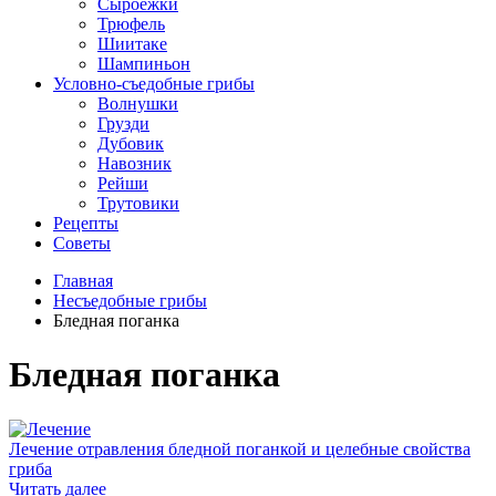
Сыроежки
Трюфель
Шиитаке
Шампиньон
Условно-съедобные грибы
Волнушки
Грузди
Дубовик
Навозник
Рейши
Трутовики
Рецепты
Советы
Главная
Несъедобные грибы
Бледная поганка
Бледная поганка
Лечение отравления бледной поганкой и целебные свойства
гриба
Читать далее