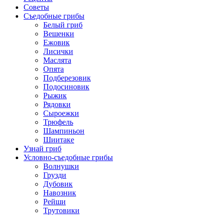
Советы
Съедобные грибы
Белый гриб
Вешенки
Ежовик
Лисички
Маслята
Опята
Подберезовик
Подосиновик
Рыжик
Рядовки
Сыроежки
Трюфель
Шампиньон
Шиитаке
Узнай гриб
Условно-съедобные грибы
Волнушки
Грузди
Дубовик
Навозник
Рейши
Трутовики