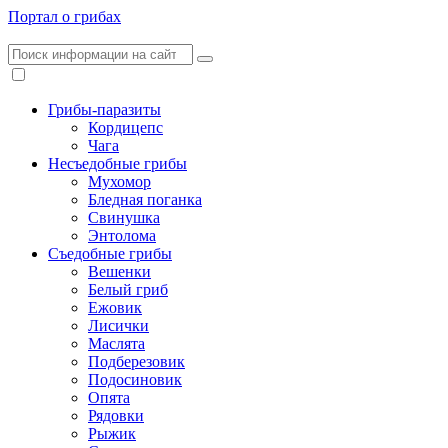
Портал о грибах
Грибы-паразиты
Кордицепс
Чага
Несъедобные грибы
Мухомор
Бледная поганка
Свинушка
Энтолома
Съедобные грибы
Вешенки
Белый гриб
Ежовик
Лисички
Маслята
Подберезовик
Подосиновик
Опята
Рядовки
Рыжик