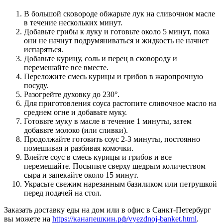
В большой сковороде обжарьте лук на сливочном масле
в течение нескольких минут.
Добавьте грибы к луку и готовьте около 5 минут, пока
они не начнут подрумяниваться и жидкость не начнет
испаряться.
Добавьте курицу, соль и перец в сковороду и
перемешайте все вместе.
Переложите смесь курицы и грибов в жаропрочную
посуду.
Разогрейте духовку до 230°.
Для приготовления соуса растопите сливочное масло на
среднем огне и добавьте муку.
Готовьте муку в масле в течение 1 минуты, затем
добавьте молоко (или сливки).
Продолжайте готовить соус 2-3 минуты, постоянно
помешивая и разбивая комочки.
Влейте соус в смесь курицы и грибов и все
перемешайте. Посыпьте сверху щедрым количеством
сыра и запекайте около 15 минут.
Украсьте свежим нарезанным базиликом или петрушкой
перед подачей на стол.
Заказать доставку еды на дом или в офис в Санкт-Петербург
вы можете на
https://канапешкин.рф/vyezdnoj-banket.html
.