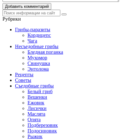
Рубрики
Грибы-паразиты
Кордицепс
Чага
Несъедобные грибы
Бледная поганка
Мухомор
Свинушка
Энтолома
Рецепты
Советы
Съедобные грибы
Белый гриб
Вешенки
Ежовик
Лисички
Маслята
Опята
Подберезовик
Подосиновик
Рыжик