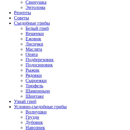
Свинушка
Энтолома
Рецепты
Советы
Съедобные грибы
Белый гриб
Вешенки
Ежовик
Лисички
Маслята
Опята
Подберезовик
Подосиновик
Рыжик
Рядовки
Сыроежки
Трюфель
Шампиньон
Шиитаке
Узнай гриб
Условно-съедобные грибы
Волнушки
Грузди
Дубовик
Навозник