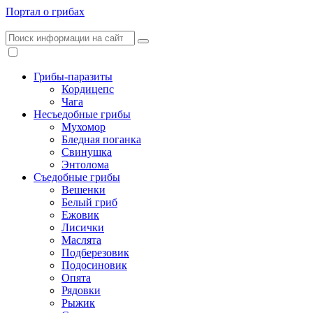
Портал о грибах
Грибы-паразиты
Кордицепс
Чага
Несъедобные грибы
Мухомор
Бледная поганка
Свинушка
Энтолома
Съедобные грибы
Вешенки
Белый гриб
Ежовик
Лисички
Маслята
Подберезовик
Подосиновик
Опята
Рядовки
Рыжик