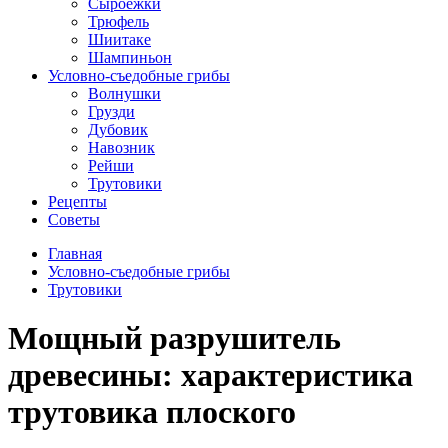
Сыроежки
Трюфель
Шиитаке
Шампиньон
Условно-съедобные грибы
Волнушки
Грузди
Дубовик
Навозник
Рейши
Трутовики
Рецепты
Советы
Главная
Условно-съедобные грибы
Трутовики
Мощный разрушитель
древесины: характеристика
трутовика плоского