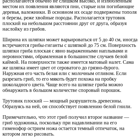
располагаются обычно не слишком высоко, и излюбленным
местом их появления являются пни, старые или погибающие
деревья, валежники. В основном их осаде подвержены тополя
и березы, реже хвойные породы. Располагается трутовик
плоский на небольшом расстоянии друг от друга, образуя
наслойку из грибов.
Ширина их шляпки может варьироваться от 5 до 40 см, иногда
встречаются грибы-гиганты с шляпкой до 75 см. Поверхность
шляпки гриба плоская с явно выраженными наплывами и
неровностями, обрамленная в большинстве случаев белой
каймой. На поверхности также имеется матовый налет. Сама
же шляпка имеет цвет от сероватого до грязно-бурого.
Наружная его часть белая или с молочным отливом. Если
разрезать гриб, то его мякоть будет похожа на пробку
шоколадного цвета. Чаще всего на шляпке гриба можно
обнаружить в большом количестве споровый порошок.
Трутовик плоский — мощный разрушитель древесины.
Образуясь на ней, он способствует появлению белой гнили.
Примечательно, что этот гриб получил второе название —
гриб художника, поскольку при надавливании на его
гименофор острием ножа остается темный отпечаток, на
котором легко рисовать.