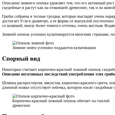
Описание зимнего опенка удивляет тем, что его активный рост 
съедобные и растут как на отжившей древесине, так и на живой
Грибы собраны в тесные гроздья, которые выглядят очень наряд
достигает 9 см в диаметре, а ее форма от выпуклой постепен
со шляпкой, внизу более темного оттенка, очень жесткая. Водя
Зимний опенок успешно культивируется многими странами, поэ
Зимние опята успешно поддаются культивации
Спорный вид
Некоторые считают кирпично-красный ложный опенок съедобны
Описание негативных последствий употребления этих грибов
Шляпка распростертая, мясистая, кирпично-красного цвета, по
длинной ножке отсутствует юбочка, которую носят съедобные о
Кирпично-красный ложный опенок обитает на гнилой
древесине