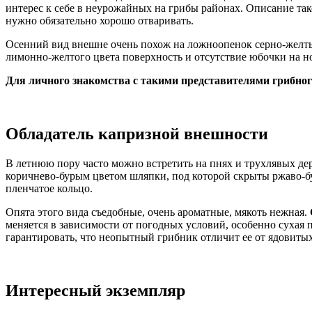
интерес к себе в неурожайных на грибы районах. Описание тако
нужно обязательно хорошо отваривать.
Осенний вид внешне очень похож на ложноопенок серно-желты
лимонно-желтого цвета поверхность и отсутствие юбочки на н
Для личного знакомства с такими представителями грибног
Обладатель капризной внешности
В летнюю пору часто можно встретить на пнях и трухлявых д
коричнево-бурым цветом шляпки, под которой скрыты ржаво-б
пленчатое кольцо.
Опята этого вида съедобные, очень ароматные, мякоть нежная.
меняется в зависимости от погодных условий, особенно сухая 
гарантировать, что неопытный грибник отличит ее от ядовитых
Интересный экземпляр