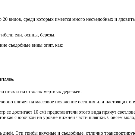
ло 20 видов, среди которых имеется много несъедобных и ядови
гибели ели, осины, березы.
ие съедобные виды опят, как:
тель
 пнях и на стволах мертвых деревьев.
творно влияет на массовое появление осенних или настоящих опя
р ее достигает 10 см) представители этого вида прячут светло
 тонкая c юбочкой на уровне нижней части шляпки. Совсем моло
ь дней. Эти грибы вкусные и съедобные, отлично транспортиру