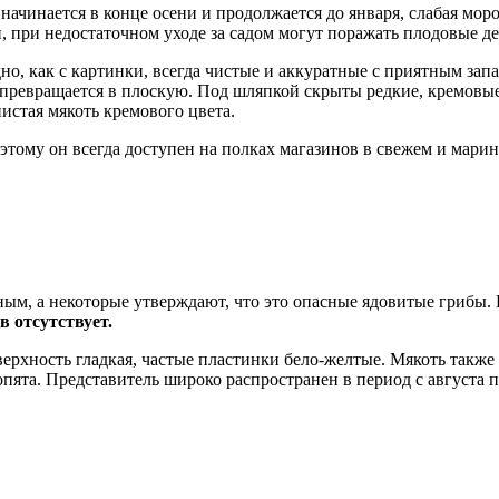
начинается в конце осени и продолжается до января, слабая моро
, при недостаточном уходе за садом могут поражать плодовые де
но, как с картинки, всегда чистые и аккуратные с приятным зап
но превращается в плоскую. Под шляпкой скрыты редкие, кремов
нистая мякоть кремового цвета.
тому он всегда доступен на полках магазинов в свежем и мари
м, а некоторые утверждают, что это опасные ядовитые грибы. 
 отсутствует.
верхность гладкая, частые пластинки бело-желтые. Мякоть также
пята. Представитель широко распространен в период с августа п