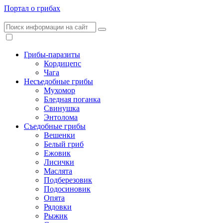
Портал о грибах
Грибы-паразиты
Кордицепс
Чага
Несъедобные грибы
Мухомор
Бледная поганка
Свинушка
Энтолома
Съедобные грибы
Вешенки
Белый гриб
Ежовик
Лисички
Маслята
Подберезовик
Подосиновик
Опята
Рядовки
Рыжик