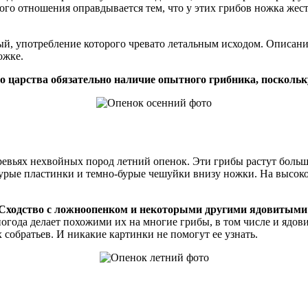
го отношения оправдывается тем, что у этих грибов ножка жестк
й, употребление которого чревато летальным исходом. Описани
ожке.
о царства обязательно наличие опытного грибника, поскольк
еревьях нехвойных пород летний опенок. Эти грибы растут боль
урые пластинки и темно-бурые чешуйки внизу ножки. На высоко
Сходство с ложноопенком и некоторыми другими ядовитыми 
погода делает похожими их на многие грибы, в том числе и ядо
 собратьев. И никакие картинки не помогут ее узнать.