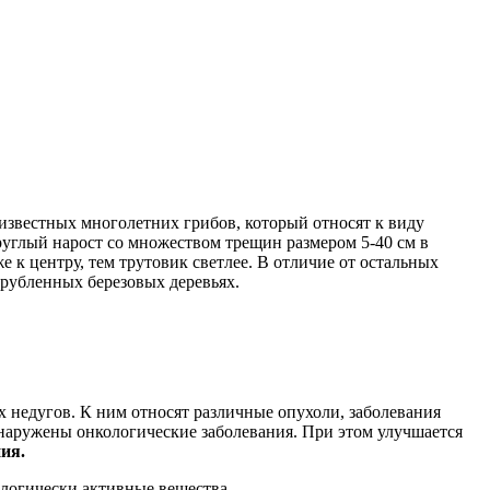
 известных многолетних грибов, который относят к виду
круглый нарост со множеством трещин размером 5-40 см в
е к центру, тем трутовик светлее. В отличие от остальных
 срубленных березовых деревьях.
 недугов. К ним относят различные опухоли, заболевания
бнаружены онкологические заболевания. При этом улучшается
ия.
ологически активные вещества.