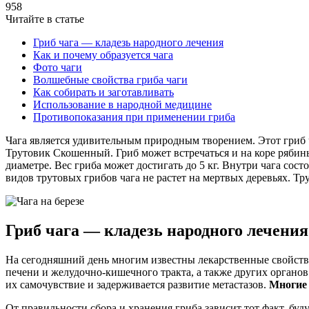
958
Читайте в статье
Гриб чага — кладезь народного лечения
Как и почему образуется чага
Фото чаги
Волшебные свойства гриба чаги
Как собирать и заготавливать
Использование в народной медицине
Противопоказания при применении гриба
Чага является удивительным природным творением. Этот гриб ч
Трутовик Скошенный.
Гриб может встречаться и на коре рябин
диаметре. Вес гриба может достигать до 5 кг. Внутри чага сост
видов трутовых грибов чага не растет на мертвых деревьях. Тр
Гриб чага — кладезь народного лечения
На сегодняшний день многим известны лекарственные свойства
печени и желудочно-кишечного тракта, а также других органо
их самочувствие и задерживается развитие метастазов.
Многие 
От правильности сбора и хранения гриба зависит тот факт, б