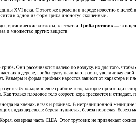
дины XVI века. С этого же времени в народе известно о целебн
носится к одной из форм гриба инонотус скошенный.
ды, органические кислоты, клетчатка.
Гриб-трутовик — это це
леза и множество других веществ.
о гриба. Они рассеиваются далеко по воздуху, но для того, чтоб
стках в дереве, грибы сразу начинают расти, увеличивая свой р
лет. Размеры и форма грибных наростов зависят от характера и 
бразуется буро-коричневое грибное тело, которое производит спор
Как только плодовое тело созреет, кора трескается и отпадает, п
иногда на кленах, вязах и рябинах. В нетрадиционной медицине и
их видах деревьев: береза пушистая, береза повислая, береза м
Корея, северная часть США. Этот трутовик не привлекает соснова