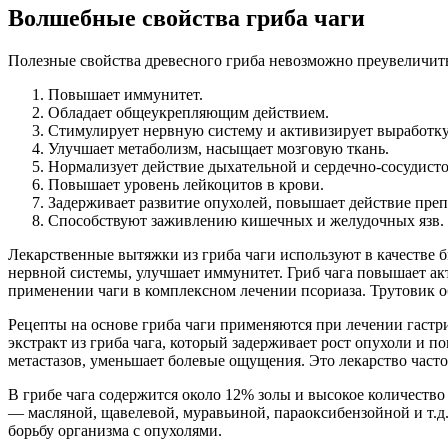
Волшебные свойства гриба чаги
Полезные свойства древесного гриба невозможно преувеличить
Повышает иммунитет.
Обладает общеукрепляющим действием.
Стимулирует нервную систему и активизирует выработку
Улучшает метаболизм, насыщает мозговую ткань.
Нормализует действие дыхательной и сердечно-сосудист
Повышает уровень лейкоцитов в крови.
Задерживает развитие опухолей, повышает действие преп
Способствуют заживлению кишечных и желудочных язв.
Лекарственные вытяжки из гриба чаги используют в качестве
нервной системы, улучшает иммунитет. Гриб чага повышает ак
применении чаги в комплексном лечении псориаза. Трутовик
Рецепты на основе гриба чаги применяются при лечении гастр
экстракт из гриба чага, который задерживает рост опухоли и 
метастазов, уменьшает болевые ощущения. Это лекарство часто
В грибе чага содержится около 12% золы и высокое количество
— масляной, щавелевой, муравьиной, параоксибензойной и т.д.
борьбу организма с опухолями.