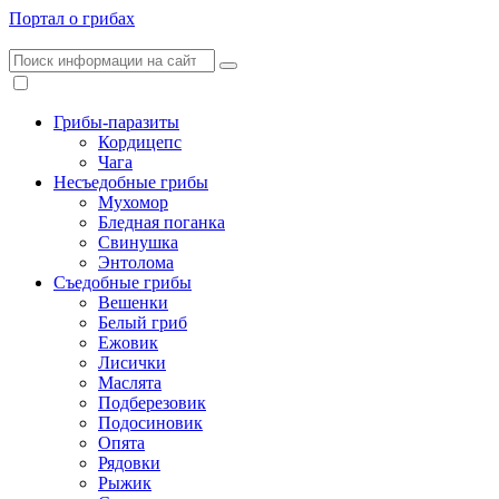
Портал о грибах
Грибы-паразиты
Кордицепс
Чага
Несъедобные грибы
Мухомор
Бледная поганка
Свинушка
Энтолома
Съедобные грибы
Вешенки
Белый гриб
Ежовик
Лисички
Маслята
Подберезовик
Подосиновик
Опята
Рядовки
Рыжик