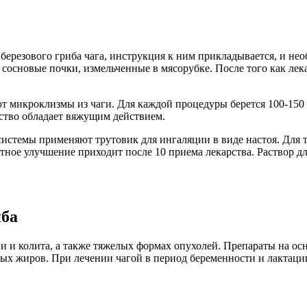
березового гриба чага, инструкция к ним прикладывается, и не
 сосновые почки, измельченные в мясорубке. После того как лек
т микроклизмы из чаги. Для каждой процедуры берется 100-150 м
рство обладает вяжущим действием.
системы применяют трутовик для ингаляции в виде настоя. Для 
тное улучшение приходит после 10 приема лекарства. Раствор для
иба
 и колита, а также тяжелых формах опухолей. Препараты на осн
х жиров. При лечении чагой в период беременности и лактации