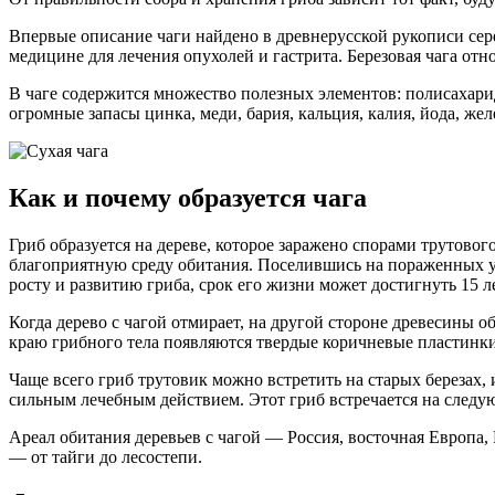
Впервые описание чаги найдено в древнерусской рукописи сере
медицине для лечения опухолей и гастрита. Березовая чага от
В чаге содержится множество полезных элементов: полисахари
огромные запасы цинка, меди, бария, кальция, калия, йода, же
Как и почему образуется чага
Гриб образуется на дереве, которое заражено спорами трутовог
благоприятную среду обитания. Поселившись на пораженных уча
росту и развитию гриба, срок его жизни может достигнуть 15 
Когда дерево с чагой отмирает, на другой стороне древесины о
краю грибного тела появляются твердые коричневые пластинки. 
Чаще всего гриб трутовик можно встретить на старых березах, 
сильным лечебным действием. Этот гриб встречается на следующ
Ареал обитания деревьев с чагой — Россия, восточная Европа, 
— от тайги до лесостепи.