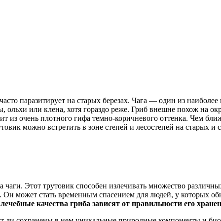
асто паразитирует на старых березах. Чага — один из наиболее
ы, ольхи или клена, хотя гораздо реже. Гриб внешне похож на о
оит из очень плотного гифа темно-коричневого оттенка. Чем ближ
утовик можно встретить в зоне степей и лесостепей на старых и
 чаги. Этот трутовик способен излечивать множество различных
в. Он может стать временным спасением для людей, у которых о
лечебные качества гриба зависят от правильности его хранен
удут ли сохранены в нем уникальные природные компоненты и би