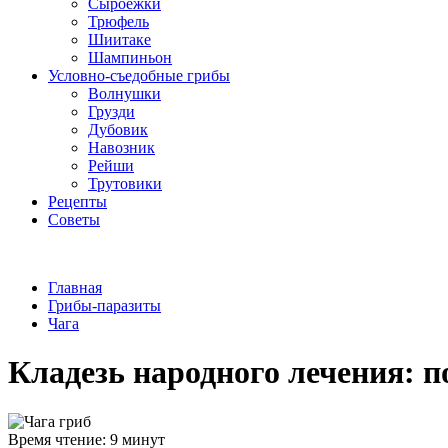
Сыроежки
Трюфель
Шиитаке
Шампиньон
Условно-съедобные грибы
Волнушки
Грузди
Дубовик
Навозник
Рейши
Трутовики
Рецепты
Советы
Главная
Грибы-паразиты
Чага
Кладезь народного лечения: п
Время чтение: 9 минут