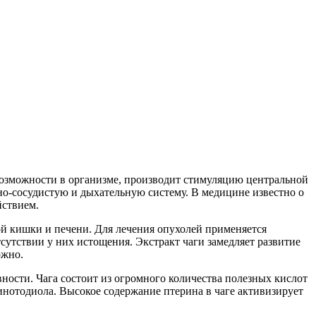
возможности в организме, производит стимуляцию центральной
но-сосудистую и дыхательную систему. В медицине известно о
йствием.
ой кишки и печени. Для лечения опухолей применяется
сутствии у них истощения. Экстракт чаги замедляет развитие
ожно.
ности. Чага состоит из огромного количества полезных кислот
 инотодиола. Высокое содержание птерина в чаге активизирует