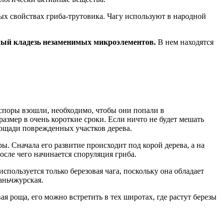
ых свойствах гриба-трутовика. Чагу используют в народной
лый кладезь незаменимых микроэлементов.
В нем находятся
ы споры взошли, необходимо, чтобы они попали в
азмер в очень короткие сроки. Если ничто не будет мешать
площади поврежденных участков дерева.
ы. Сначала его развитие происходит под корой дерева, а на
осле чего начинается споруляция гриба.
спользуется только березовая чага, поскольку она обладает
аньчжурская.
я роща, его можно встретить в тех широтах, где растут березы