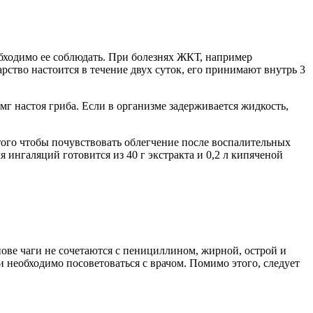
обходимо ее соблюдать. При болезнях ЖКТ, например
арство настоится в течение двух суток, его принимают внутрь 3
г настоя гриба. Если в организме задерживается жидкость,
того чтобы почувствовать облегчение после воспалительных
 ингаляций готовится из 40 г экстракта и 0,2 л кипяченой
ове чаги не сочетаются с пенициллином, жирной, острой и
 необходимо посоветоваться с врачом. Помимо этого, следует