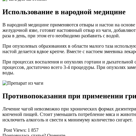
Использование в народной медицине
В народной медицине применяются отвары и настои на основе 
желудочной язве, готовят настоянный отвар из чаги, добавляют
раза в день, при этом его необходимо разбавить с водой.
При опухолевых образованиях в области малого таза использую
настой делается вдвое крепче. Вместе с настоем змеевика лека
При процессах воспаления и опухолях гортани и дыхательной 
процессов, достаточно всего 3-4 процедуры. При опухолях заме
воды.
Противопоказания при применении гр
Лечение чагой невозможно при хронических формах дизентерии
копченой пищей. Стоит уменьшить потребление мяса и животны
исключить алкоголь и свести к минимуму количество сигарет.
Post Views:
1 857
Понравилась статья? Оцените