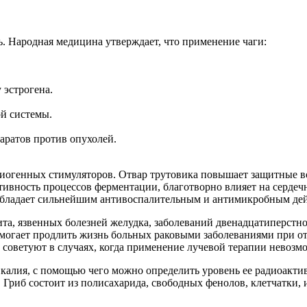
. Народная медицина утверждает, что применение чаги:
 эстрогена.
ой системы.
аратов против опухолей.
 биогенных стимуляторов. Отвар трутовика повышает защитные 
тивность процессов ферментации, благотворно влияет на сердеч
 обладает сильнейшим антивоспалительным и антимикробным де
ита, язвенных болезней желудка, заболеваний двенадцатиперстн
помогает продлить жизнь больных раковыми заболеваниями при от
 советуют в случаях, когда применение лучевой терапии невозм
 калия, с помощью чего можно определить уровень ее радиоактив
 Гриб состоит из полисахарида, свободных фенолов, клетчатки,