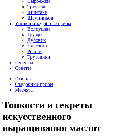
Сыроежки
Трюфель
Шиитаке
Шампиньон
Условно-съедобные грибы
Волнушки
Грузди
Дубовик
Навозник
Рейши
Трутовики
Рецепты
Советы
Главная
Съедобные грибы
Маслята
Тонкости и секреты
искусственного
выращивания маслят