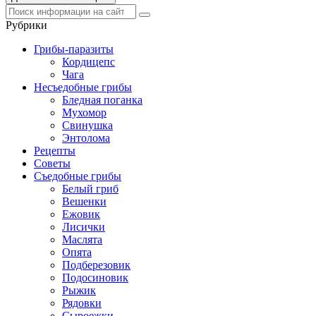
Рубрики
Грибы-паразиты
Кордицепс
Чага
Несъедобные грибы
Бледная поганка
Мухомор
Свинушка
Энтолома
Рецепты
Советы
Съедобные грибы
Белый гриб
Вешенки
Ежовик
Лисички
Маслята
Опята
Подберезовик
Подосиновик
Рыжик
Рядовки
Сыроежки