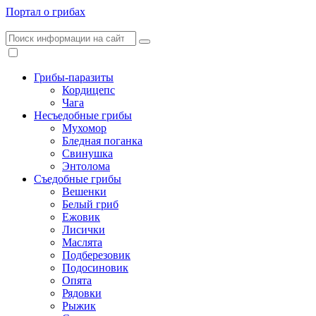
Портал о грибах
Грибы-паразиты
Кордицепс
Чага
Несъедобные грибы
Мухомор
Бледная поганка
Свинушка
Энтолома
Съедобные грибы
Вешенки
Белый гриб
Ежовик
Лисички
Маслята
Подберезовик
Подосиновик
Опята
Рядовки
Рыжик