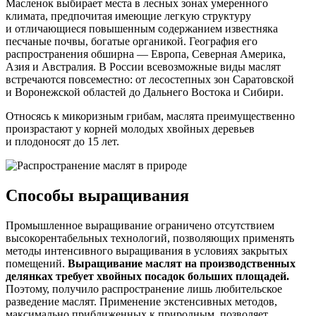
Масленок выбирает места в лесных зонах умеренного
климата, предпочитая имеющие легкую структуру
и отличающиеся повышенным содержанием известняка
песчаные почвы, богатые органикой. География его
распространения обширна — Европа, Северная Америка,
Азия и Австралия. В России всевозможные виды маслят
встречаются повсеместно: от лесостепных зон Саратовской
и Воронежской областей до Дальнего Востока и Сибири.
Относясь к микоризным грибам, маслята преимущественно
произрастают у корней молодых хвойных деревьев
и плодоносят до 15 лет.
Способы выращивания
Промышленное выращивание ограничено отсутствием
высокорентабельных технологий, позволяющих применять
методы интенсивного выращивания в условиях закрытых
помещений.
Выращивание маслят на производственных
делянках требует хвойных посадок больших площадей.
Поэтому, получило распространение лишь любительское
разведение маслят. Применение экстенсивных методов,
максимально приближенных к природным, позволяет