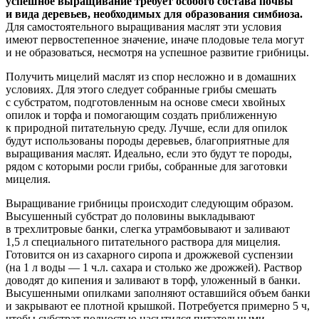
успешное выращивание требует особого состава почвы
и вида деревьев, необходимых для образования симбиоза.
Для самостоятельного выращивания маслят эти условия
имеют первостепенное значение, иначе плодовые тела могут
и не образоваться, несмотря на успешное развитие грибницы.
Получить мицелий маслят из спор несложно и в домашних
условиях. Для этого следует собранные грибы смешать
с субстратом, подготовленным на основе смеси хвойных
опилок и торфа и помогающим создать приближенную
к природной питательную среду. Лучше, если для опилок
будут использованы породы деревьев, благоприятные для
выращивания маслят. Идеально, если это будут те породы,
рядом с которыми росли грибы, собранные для заготовки
мицелия.
Выращивание грибницы происходит следующим образом.
Высушенный субстрат до половины выкладывают
в трехлитровые банки, слегка утрамбовывают и заливают
1,5 л специального питательного раствора для мицелия.
Готовится он из сахарного сиропа и дрожжевой суспензии
(на 1 л воды — 1 ч.л. сахара и столько же дрожжей). Раствор
доводят до кипения и заливают в торф, уложенный в банки.
Высушенными опилками заполняют оставшийся объем банки
и закрывают ее плотной крышкой. Потребуется примерно 5 ч,
чтобы субстрат полностью насытился питательными