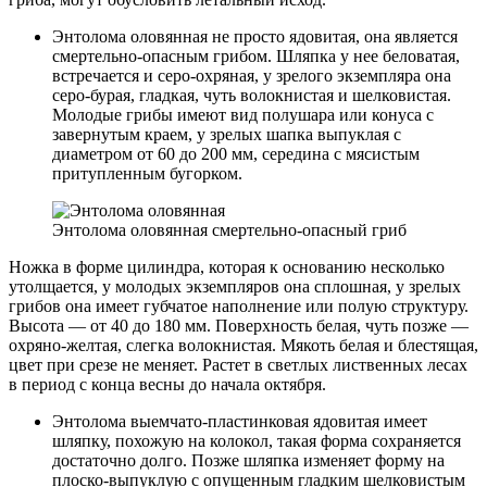
Энтолома оловянная не просто ядовитая, она является
смертельно-опасным грибом. Шляпка у нее беловатая,
встречается и серо-охряная, у зрелого экземпляра она
серо-бурая, гладкая, чуть волокнистая и шелковистая.
Молодые грибы имеют вид полушара или конуса с
завернутым краем, у зрелых шапка выпуклая с
диаметром от 60 до 200 мм, середина с мясистым
притупленным бугорком.
Энтолома оловянная смертельно-опасный гриб
Ножка в форме цилиндра, которая к основанию несколько
утолщается, у молодых экземпляров она сплошная, у зрелых
грибов она имеет губчатое наполнение или полую структуру.
Высота — от 40 до 180 мм. Поверхность белая, чуть позже —
охряно-желтая, слегка волокнистая. Мякоть белая и блестящая,
цвет при срезе не меняет. Растет в светлых лиственных лесах
в период с конца весны до начала октября.
Энтолома выемчато-пластинковая ядовитая имеет
шляпку, похожую на колокол, такая форма сохраняется
достаточно долго. Позже шляпка изменяет форму на
плоско-выпуклую с опущенным гладким шелковистым