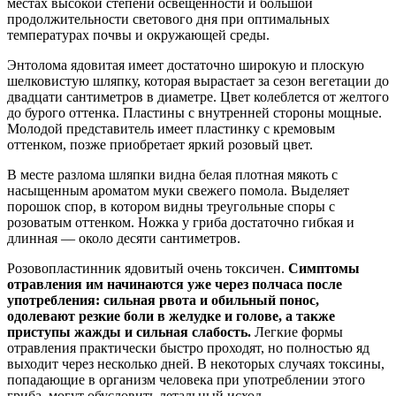
местах высокой степени освещенности и большой
продолжительности светового дня при оптимальных
температурах почвы и окружающей среды.
Энтолома ядовитая имеет достаточно широкую и плоскую
шелковистую шляпку, которая вырастает за сезон вегетации до
двадцати сантиметров в диаметре. Цвет колеблется от желтого
до бурого оттенка. Пластины с внутренней стороны мощные.
Молодой представитель имеет пластинку с кремовым
оттенком, позже приобретает яркий розовый цвет.
В месте разлома шляпки видна белая плотная мякоть с
насыщенным ароматом муки свежего помола. Выделяет
порошок спор, в котором видны треугольные споры с
розоватым оттенком. Ножка у гриба достаточно гибкая и
длинная — около десяти сантиметров.
Розовопластинник ядовитый очень токсичен.
Симптомы
отравления им начинаются уже через полчаса после
употребления: сильная рвота и обильный понос,
одолевают резкие боли в желудке и голове, а также
приступы жажды и сильная слабость.
Легкие формы
отравления практически быстро проходят, но полностью яд
выходит через несколько дней. В некоторых случаях токсины,
попадающие в организм человека при употреблении этого
гриба, могут обусловить летальный исход.