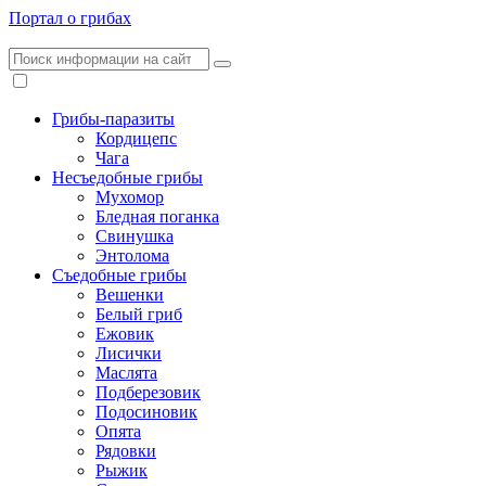
Портал о грибах
Грибы-паразиты
Кордицепс
Чага
Несъедобные грибы
Мухомор
Бледная поганка
Свинушка
Энтолома
Съедобные грибы
Вешенки
Белый гриб
Ежовик
Лисички
Маслята
Подберезовик
Подосиновик
Опята
Рядовки
Рыжик