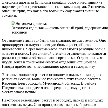
Энтолома ядовитая (Еntoloma sinuatum, розовопластинник) в
царстве грибов представлена несколькими видами. Это очень
опасный гриб, так как в его волокнах содержатся сильные
токсины.
Энтолома ядовитая — очень опасный гриб, содержит мно
токсинов
Отравление этими грибами, как правило, не смертельное. Оно
провоцирует сильную головную боль и расстройство
пищеварения. Через восемь часов появляются режущие боли в
животе и понос. При сильной степени отравления появляются
рвота и признаки обезвоживания организма. Отравившихся
людей лечат в токсикологическом отделении стационара.
Иногда прибегают к переливанию крови и гемодиализу.
Энтолома ядовитая растет в основном в южных и западных
регионах России. Большое количество этих грибов растет в
Карелии, Белгородской, Мурманской областях. В районе
Подмосковья попадается очень редко, преимущественно в
местах завоза почвы.
Некоторые экземпляры растут в огородах, парках и молодых
лиственных лесах. Они произрастают на легкой почве, в