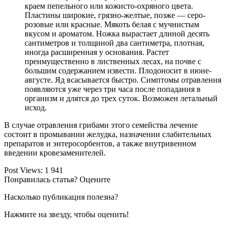
краем пепельного или кожисто-охряного цвета.
Пластины широкие, грязно-желтые, позже — серо-
розовые или красные. Мякоть белая с мучнистым
вкусом и ароматом. Ножка вырастает длиной десять
сантиметров и толщиной два сантиметра, плотная,
иногда расширенная у основания. Растет
преимущественно в лиственных лесах, на почве с
большим содержанием извести. Плодоносит в июне-
августе. Яд всасывается быстро. Симптомы отравления
появляются уже через три часа после попадания в
организм и длятся до трех суток. Возможен летальный
исход.
В случае отравления грибами этого семейства лечение
состоит в промывании желудка, назначении слабительных
препаратов и энтеросорбентов, а также внутривенном
введении кровезаменителей.
Post Views:
1 941
Понравилась статья? Оцените
Насколько публикация полезна?
Нажмите на звезду, чтобы оценить!